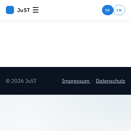
☰
JuST
DE
EN
© 2026 JuST
Impressum
·
Datenschutz