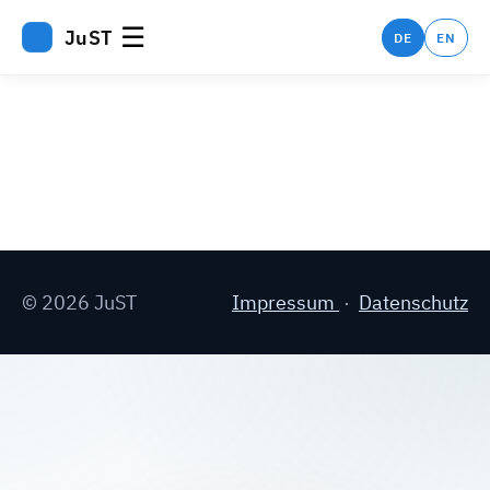
☰
JuST
DE
EN
© 2026 JuST
Impressum
·
Datenschutz